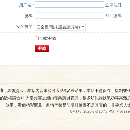
用戶名
立即注冊
密碼:
找回密碼
安全提問:
自動登錄
登錄
壇
(
溫馨提示：本站内容來源各大站點API采集，本站不會保存、複制或
您的版權請告知,大部分都是圈内專業演員表演，很多類似雜技氣功等高難
效果，看個精彩而且，劇情等都是前期排練過不是真實的，非專業人
GMT+8, 2026-8-8 10:48 PM
, Processe