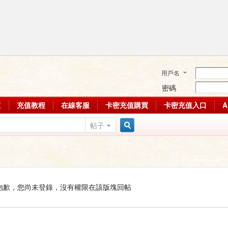
用戶名
密碼
值
充值教程
在線客服
卡密充值購買
卡密充值入口
帖子
搜
索
抱歉，您尚未登錄，沒有權限在該版塊回帖