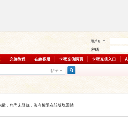
用戶名
密碼
值
充值教程
在線客服
卡密充值購買
卡密充值入口
帖子
搜
索
抱歉，您尚未登錄，沒有權限在該版塊回帖