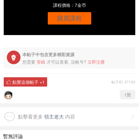
課程價格：7金币
購買課程
本帖子中包含更多精彩資源

您需要
登錄
才可以查看, 沒帳号?
立即注冊
點贊這個帖子
+1
帖子ID: 47163

1
贊
點擊看更多
領主老大
内容

暫無評論