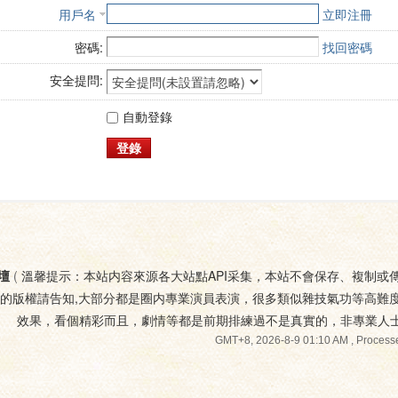
用戶名
立即注冊
密碼:
找回密碼
安全提問:
自動登錄
登錄
壇
(
溫馨提示：本站内容來源各大站點API采集，本站不會保存、複制或
您的版權請告知,大部分都是圈内專業演員表演，很多類似雜技氣功等高難
效果，看個精彩而且，劇情等都是前期排練過不是真實的，非專業人
GMT+8, 2026-8-9 01:10 AM
, Processe