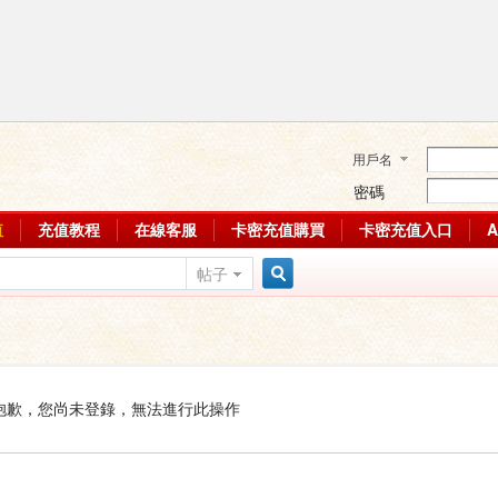
用戶名
密碼
值
充值教程
在線客服
卡密充值購買
卡密充值入口
帖子
搜
索
抱歉，您尚未登錄，無法進行此操作