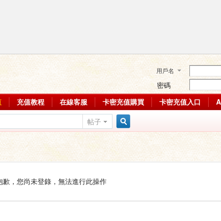
用戶名
密碼
值
充值教程
在線客服
卡密充值購買
卡密充值入口
帖子
搜
索
抱歉，您尚未登錄，無法進行此操作