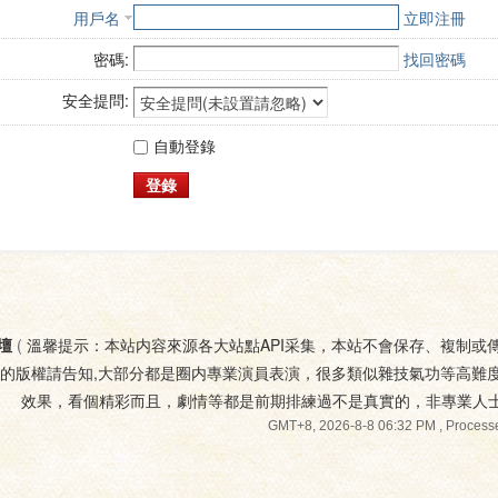
用戶名
立即注冊
密碼:
找回密碼
安全提問:
自動登錄
登錄
壇
(
溫馨提示：本站内容來源各大站點API采集，本站不會保存、複制或
您的版權請告知,大部分都是圈内專業演員表演，很多類似雜技氣功等高難
效果，看個精彩而且，劇情等都是前期排練過不是真實的，非專業人
GMT+8, 2026-8-8 06:32 PM
, Processe