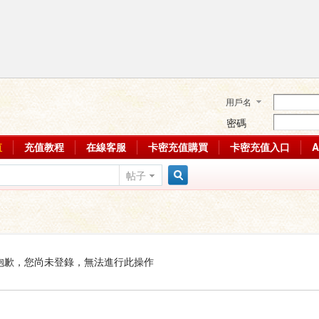
用戶名
密碼
值
充值教程
在線客服
卡密充值購買
卡密充值入口
帖子
搜
索
抱歉，您尚未登錄，無法進行此操作