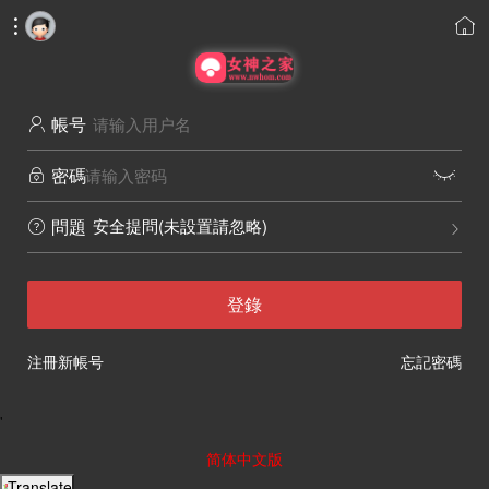


帳号

密碼


安全提問(未設置請忽略)
問題


登錄
注冊新帳号
忘記密碼
'
简体中文版
Translate