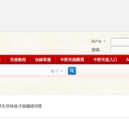
用戶名
密碼
值
充值教程
在線客服
卡密充值購買
卡密充值入口
帖子
搜
索
請先登錄後才能繼續浏覽