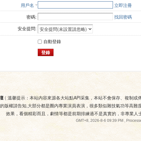
用戶名
立即注冊
密碼:
找回密碼
安全提問:
自動登錄
登錄
壇
(
溫馨提示：本站内容來源各大站點API采集，本站不會保存、複制或
您的版權請告知,大部分都是圈内專業演員表演，很多類似雜技氣功等高難
效果，看個精彩而且，劇情等都是前期排練過不是真實的，非專業人
GMT+8, 2026-8-6 09:39 PM
, Processe